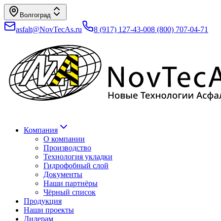
Волгоград
asfalt@NovTecAs.ru
8 (917) 127-43-00
8 (800) 707-04-71
Компания
О компании
Производство
Технология укладки
Гидрофобный слой
Документы
Наши партнёры
Чёрный список
Продукция
Наши проекты
Дилерам