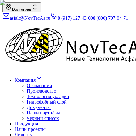
Волгоград
asfalt@NovTecAs.ru
8 (917) 127-43-00
8 (800) 707-04-71
Компания
О компании
Производство
Технология укладки
Гидрофобный слой
Документы
Наши партнёры
Чёрный список
Продукция
Наши проекты
Дилерам